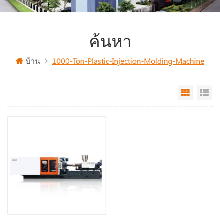
ค้นหา
บ้าน
1000-Ton-Plastic-Injection-Molding-Machine
Grid Vi
Li