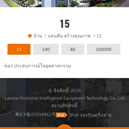
15
บ้าน
แลนสัน สร้างคุณภาพ
15
15
100
80
100000
ของ ประสบการณ์ในอุตสาหกรรม
© ลิขสิทธิ์: 2026
Lanson Precision Intelligence Equipment Technology Co., Ltd
สงวนลิขสิทธิ์.
粤ICP备07034962号
IPv6 รองรับเครือข่าย