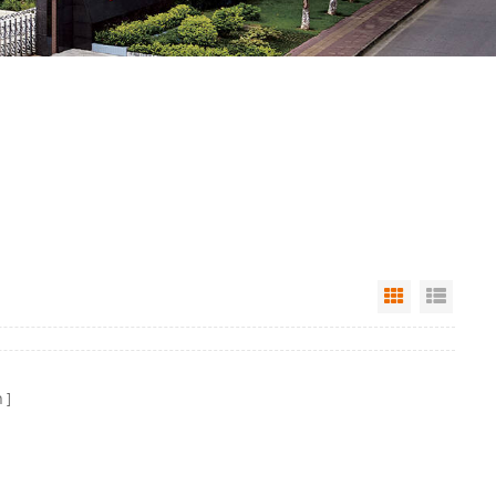
Grid View
List 
า