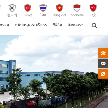
ا
한국의
Türkçe
ไทย
Tiếng việt
Indonesia
中文
หกรรม
สนับสนุน & บริการ
วิดีโอ
ติดต่อเรา