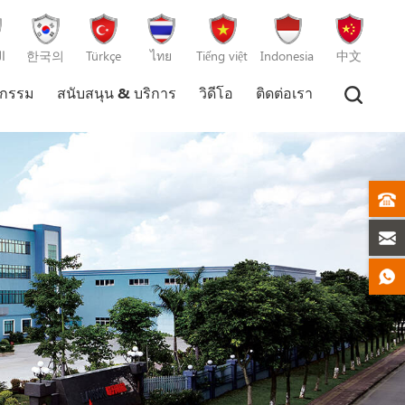
ا
한국의
Türkçe
ไทย
Tiếng việt
Indonesia
中文
หกรรม
สนับสนุน & บริการ
วิดีโอ
ติดต่อเรา