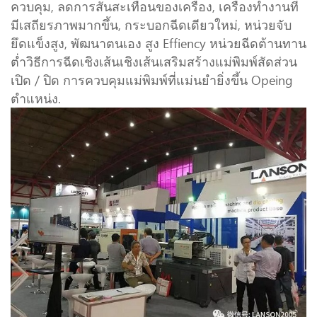
ควบคุม, ลดการสั่นสะเทือนของเครื่อง, เครื่องทำงานที่
มีเสถียรภาพมากขึ้น, กระบอกฉีดเดียวใหม่, หน่วยจับ
ยึดแข็งสูง, พัฒนาตนเอง สูง Effiency หน่วยฉีดต้านทาน
ต่ำวิธีการฉีดเชิงเส้นเชิงเส้นเสริมสร้างแม่พิมพ์สัดส่วน
เปิด / ปิด การควบคุมแม่พิมพ์ที่แม่นยำยิ่งขึ้น Opeing
ตำแหน่ง.