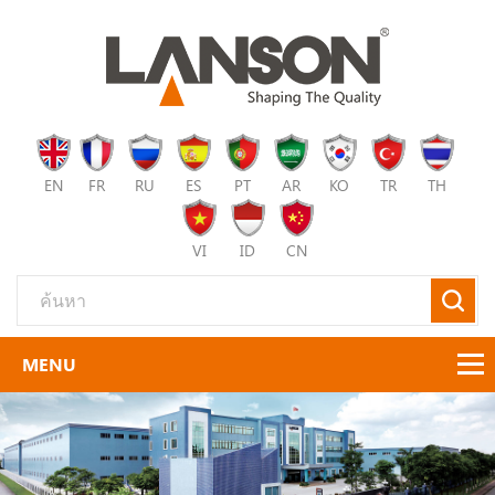
EN
FR
RU
ES
PT
AR
KO
TR
TH
VI
ID
CN