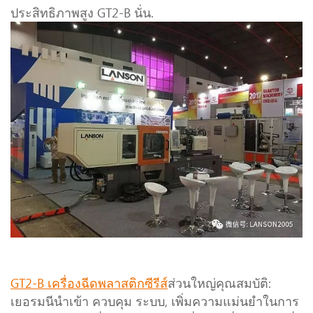
ประสิทธิภาพสูง GT2-B นั่น.
GT2-B เครื่องฉีดพลาสติกซีรีส์
ส่วนใหญ่คุณสมบัติ:
เยอรมนีนำเข้า ควบคุม ระบบ, เพิ่มความแม่นยำในการ