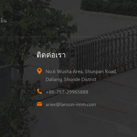
เย็น
ติดต่อเรา
No.6 Wusha Area, Shunpan Road,
Daliang, Shunde District
+86-757-29965888
aries@lanson-imm.com