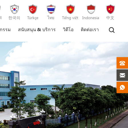
ا
한국의
Türkçe
ไทย
Tiếng việt
Indonesia
中文
หกรรม
สนับสนุน & บริการ
วิดีโอ
ติดต่อเรา