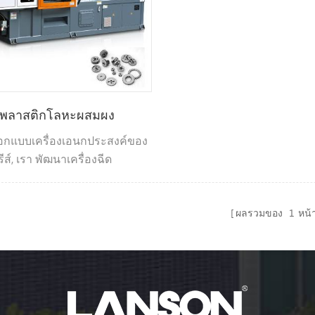
ีดพลาสติกโลหะผสมผง
กแบบเครื่องเอนกประสงค์ของ
ีส์, เรา พัฒนาเครื่องฉีด
หรับผง โลหะวิทยา.
ผลรวมของ
1
หน้