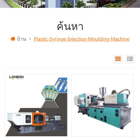
ค้นหา
บ้าน
Plastic-Syringe-Injection-Moulding-Machine
Grid Vi
Li