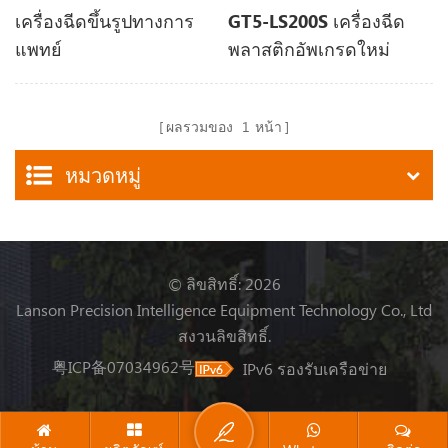
เครื่องฉีดขึ้นรูปทางการ
GT5-LS200S เครื่องฉีด
แพทย์
พลาสติกอัพเกรดใหม่
ผลรวมของ
1
หน้า
หมวดหมู่
© ลิขสิทธิ์: 2026
Lanson Precision Intelligence Equipment Technology Co., Ltd
สงวนลิขสิทธิ์.
粤ICP备07034962号
IPv6 รองรับเครือข่าย