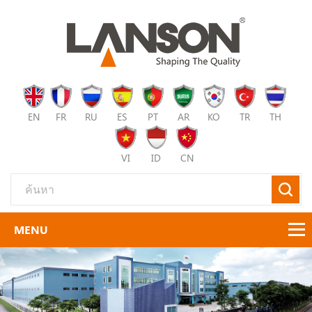
EN
FR
RU
ES
PT
AR
KO
TR
TH
VI
ID
CN