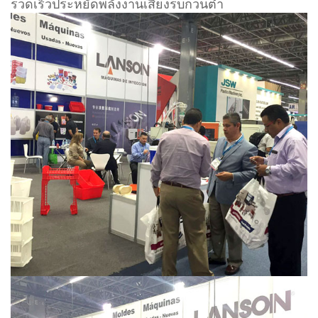
รวดเร็วประหยัดพลังงานเสียงรบกวนต่ำ