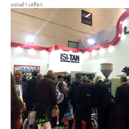
แม่นยำ เสถียร.