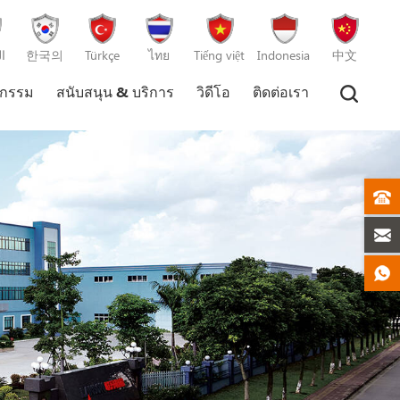
ا
한국의
Türkçe
ไทย
Tiếng việt
Indonesia
中文
หกรรม
สนับสนุน & บริการ
วิดีโอ
ติดต่อเรา