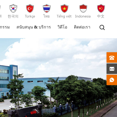
ا
한국의
Türkçe
ไทย
Tiếng việt
Indonesia
中文
หกรรม
สนับสนุน & บริการ
วิดีโอ
ติดต่อเรา