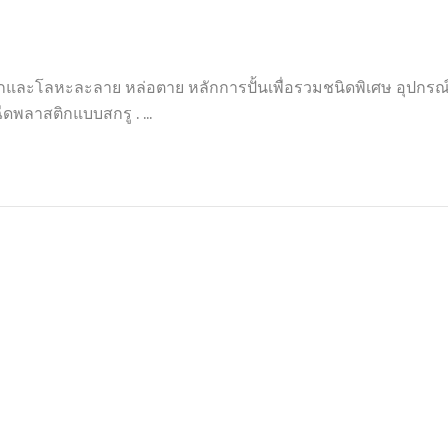
ิกและโลหะละลาย หล่อตาย หลักการปั้นเพื่อรวมชนิดพิเศษ อุปกรณ์
ฉีดพลาสติกแบบสกรู . ...