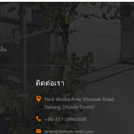
เย็น
ติดต่อเรา
No.6 Wusha Area, Shunpan Road,
Daliang, Shunde District
+86-757-29965888
aries@lanson-imm.com