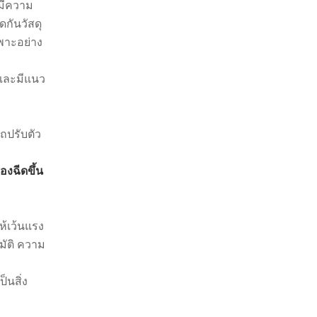
่มีความ
กันวัสดุ
ฉพาะอย่าง
ยและมีแนว
ถปรับตัว
่องฉีดขึ้น
ห้เว้นแรง
มัติ ความ
็นสิ่ง