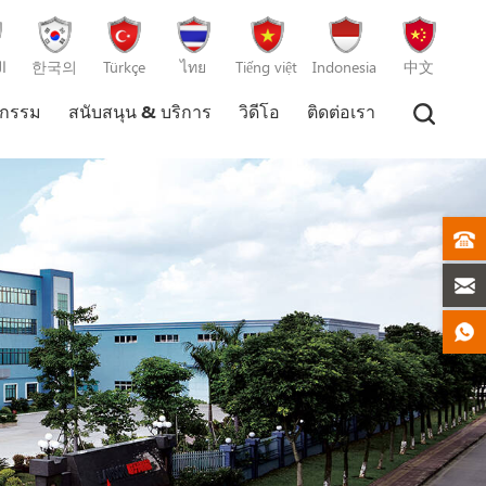
ا
한국의
Türkçe
ไทย
Tiếng việt
Indonesia
中文
หกรรม
สนับสนุน & บริการ
วิดีโอ
ติดต่อเรา