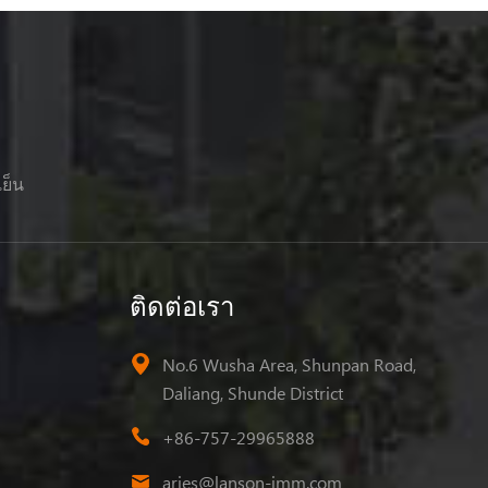
เย็น
ติดต่อเรา
No.6 Wusha Area, Shunpan Road,
Daliang, Shunde District
+86-757-29965888
aries@lanson-imm.com