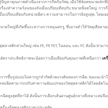
ัญหาคุณภาพต่ำเนื่องจากการกีดกันวัสดุ. เมื่อใช้ช็อตขนาดเล็กที
ื่องทำความร้อนของถังเมื่อเปรียบเทียบกับ ขนาดช็อตใหญ่. การกีด
มื่อเปรียบเทียบกับหน่วยฉีด's ความสามารถในการยิงสูงสุด, โดยเ
าดใหญ่ที่เกิดขึ้นระหว่างการหมุนสกรู, ซึ่งอาจทำให้วัสดุเสียหา
ลาสติกส่วนใหญ่ เช่น PE, PP, PET, ไนลอน, และ PC ดังนั้น'สามาร
ัตราประสิทธิภาพจะน้อยกว่าเมื่อเทียบกับคุณภาพที่เหนือกว่า
เครื
คนิคการขึ้นรูปแบบไม่ควรถูกจำกัดด้วยแรงดันของการฉีด. ขอแนะนำใ
รื่องหล่อฉีดสามารถปรับค่าความผันแปรของวัสดุพลาสติกได้โดยอัตโน
งสุดที่หาได้ ดังนั้นการเลือกเส้นผ่านศูนย์กลางที่เหมาะสมจึงเป
อกเครื่องฉีดพลาสติกราคาประหยัด.