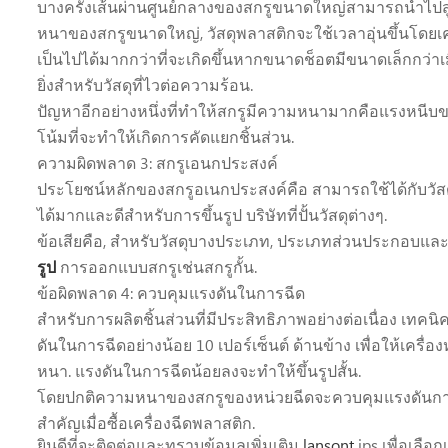
บางครั้งเส้นผ่านศูนย์กลางของสกรูขนาดใหญ่สามารถนำไปสู่ป
หนาของสกรูขนาดใหญ่, วัสดุพลาสติกจะใช้เวลาอุ่นขึ้นโดยเคร
เป็นไปได้มากกว่าที่จะเกิดขึ้นหากขนาดช็อตมีขนาดเล็กกว่าเ
ยิ่งสำหรับวัสดุที่ไวต่อความร้อน.
ปัญหาอีกอย่างหนึ่งที่ทำให้สกรูมีความหนามากคือแรงหนีบขน
โน้มที่จะทำให้เกิดการคัดแยกชิ้นส่วน.
ความผิดพลาด 3: สกรูเอนกประสงค์
ประโยชน์หลักของสกรูอเนกประสงค์คือ สามารถใช้ได้กับวัสดุพ
ได้มากและดีสำหรับการขึ้นรูป บริษัทที่ปั้นวัสดุต่างๆ.
ข้อเสียคือ, สำหรับวัสดุบางประเภท, ประเภทส่วนประกอบและอ
รูป
การออกแบบสกรูเช่นสกรูกั้น.
ข้อผิดพลาด 4: ควบคุมแรงดันในการฉีด
สำหรับการผลิตชิ้นส่วนที่มีประสิทธิภาพอย่างต่อเนื่อง เท
ดันในการฉีดอย่างน้อย 10 เปอร์เซ็นต์ ด้านข้าง เพื่อให้เค
หนา. แรงดันในการฉีดน้อยลงจะทำให้ขึ้นรูปสั้น.
โดยปกติความหนาของสกรูของหน่วยฉีดจะควบคุมแรงดันการฉีดสู
สำคัญเมื่อซื้อเครื่องฉีดพลาสติก.
ยินดีที่จะติดต่อและทราบข้อมูลเพิ่มเติม
lansont
ips เพื่อเลื